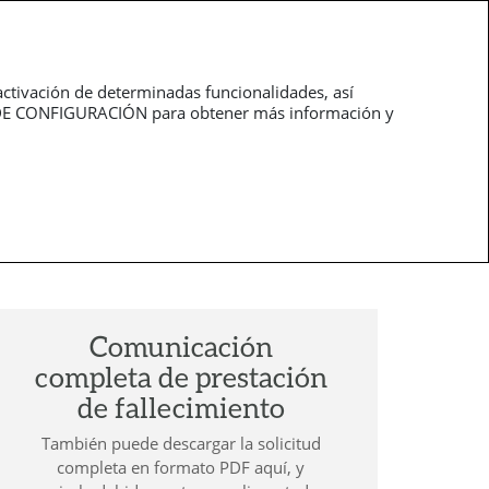
O
ÁREA PRIVADA
PT
¿NECESITAS AYUDA?
ponsabilidad Civil Profesional
Auto
Hogar
activación de determinadas funcionalidades, así
EL DE CONFIGURACIÓN para obtener más información y
Comunicación
completa de prestación
de fallecimiento
También puede descargar la solicitud
completa en formato PDF aquí, y