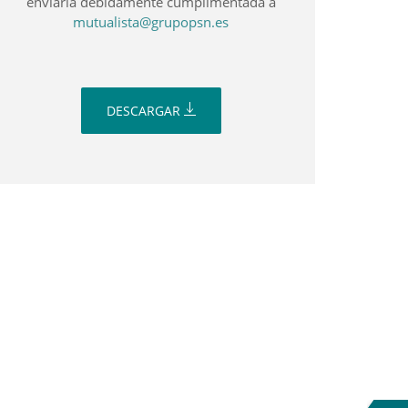
enviarla debidamente cumplimentada a
mutualista@grupopsn.es
DESCARGAR