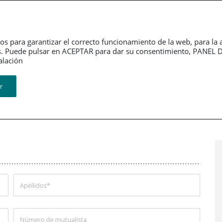
DESCARGAR APP
RED DE OFICINAS
CLUB PSN
CORPORATIV
Seguros Personales
Ahorro e inversión
Res
os para garantizar el correcto funcionamiento de la web, para la 
tarios. Puede pulsar en ACEPTAR para dar su consentimiento, PAN
n​​​​​​​
r
cimiento