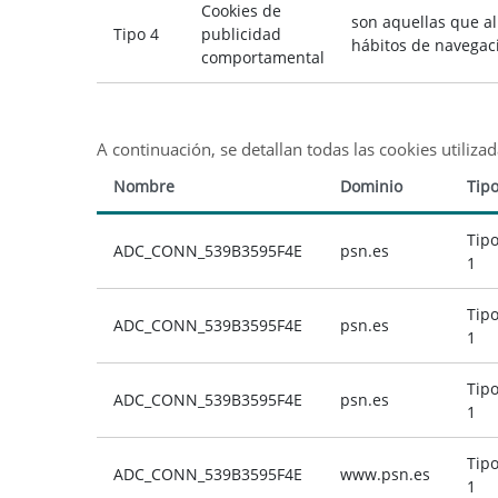
Cookies de
son aquellas que a
Tipo 4
publicidad
hábitos de navegaci
comportamental
A continuación, se detallan todas las cookies utilizad
Nombre
Dominio
Tip
Tip
ADC_CONN_539B3595F4E
psn.es
1
Tip
ADC_CONN_539B3595F4E
psn.es
1
Tip
ADC_CONN_539B3595F4E
psn.es
1
Tip
ADC_CONN_539B3595F4E
www.psn.es
1