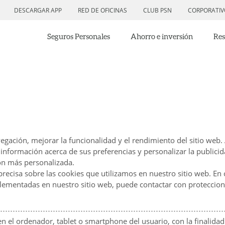
DESCARGAR APP
RED DE OFICINAS
CLUB PSN
CORPORATIV
Seguros Personales
Ahorro e inversión
Res
navegación, mejorar la funcionalidad y el rendimiento del sitio we
nformación acerca de sus preferencias y personalizar la publici
ón más personalizada.
ecisa sobre las cookies que utilizamos en nuestro sitio web. En
mplementadas en nuestro sitio web, puede contactar con protecc
n el ordenador, tablet o smartphone del usuario, con la finalida