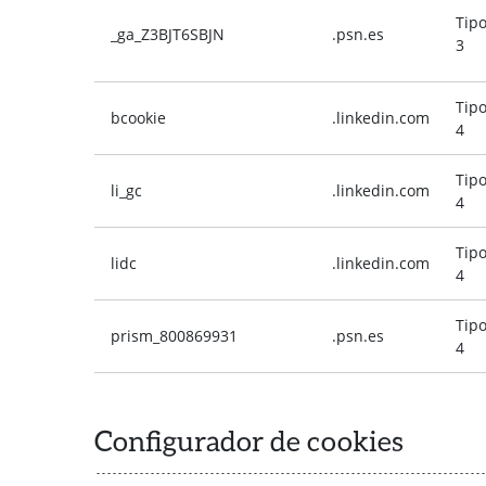
Tip
_ga_Z3BJT6SBJN
.psn.es
3
Tip
bcookie
.linkedin.com
4
Tip
li_gc
.linkedin.com
4
Tip
lidc
.linkedin.com
4
Tip
prism_800869931
.psn.es
4
Configurador de cookies