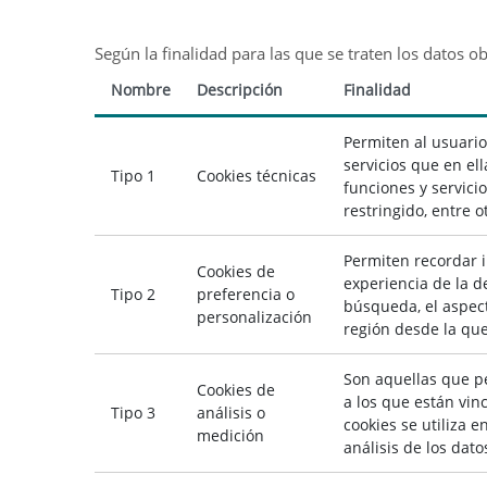
Según la finalidad para las que se traten los datos o
Nombre
Descripción
Finalidad
Permiten al usuario
servicios que en ell
Tipo 1
Cookies técnicas
funciones y servicio
restringido, entre 
Permiten recordar i
Cookies de
experiencia de la d
Tipo 2
preferencia o
búsqueda, el aspect
personalización
región desde la que 
Son aquellas que pe
Cookies de
a los que están vin
Tipo 3
análisis o
cookies se utiliza e
medición
análisis de los dato