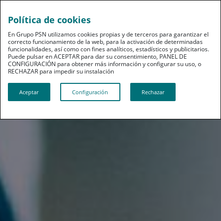
Política de cookies
En Grupo PSN utilizamos cookies propias y de terceros para garantizar el
correcto funcionamiento de la web, para la activación de determinadas
funcionalidades, así como con fines analíticos, estadísticos y publicitarios.
Puede pulsar en ACEPTAR para dar su consentimiento, PANEL DE
CONFIGURACIÓN para obtener más información y configurar su uso, o
RECHAZAR para impedir su instalación​​​​​​​
Aceptar
Configuración
Rechazar