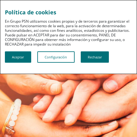
Política de cookies
En Grupo PSN utilizamos cookies propias y de terceros para garantizar el
PSN Joven
correcto funcionamiento de la web, para la activación de determinadas
funcionalidades, así como con fines analíticos, estadísticos y publicitarios.
Un seguro de protección completa desde 19 €
Puede pulsar en ACEPTAR para dar su consentimiento, PANEL DE
al año
CONFIGURACIÓN para obtener más información y configurar su uso, o
RECHAZAR para impedir su instalación​​​​​​​
SOLICITA MÁS INFORMACIÓN
Aceptar
Configuración
Rechazar