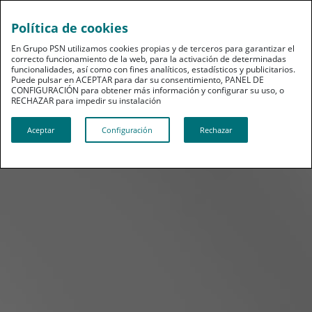
Política de cookies
En Grupo PSN utilizamos cookies propias y de terceros para garantizar el
correcto funcionamiento de la web, para la activación de determinadas
funcionalidades, así como con fines analíticos, estadísticos y publicitarios.
Puede pulsar en ACEPTAR para dar su consentimiento, PANEL DE
CONFIGURACIÓN para obtener más información y configurar su uso, o
RECHAZAR para impedir su instalación​​​​​​​
Aceptar
Configuración
Rechazar