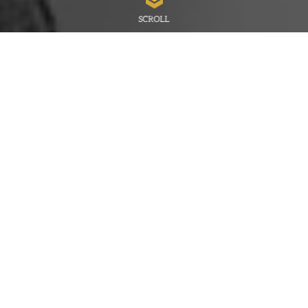
SCROLL
En Previsión Sanitaria Nacional
llevamos más de 95 años
protegiendo a los profesionales
sanitarios y sus familias
con
seguros de vida, ahorro, inversión o
Responsabilidad Civil Profesional.
Además, los servicios de valor
añadido que ofrecemos a nuestro