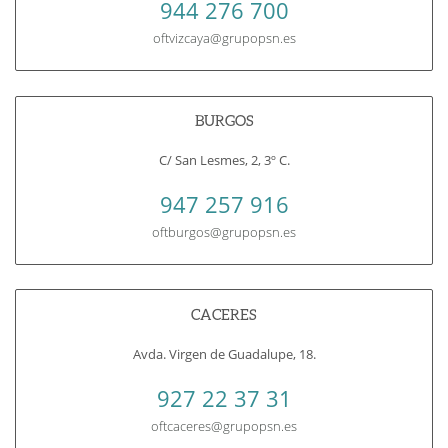
944 276 700
oftvizcaya@grupopsn.es
BURGOS
C/ San Lesmes, 2, 3º C.
947 257 916
oftburgos@grupopsn.es
CACERES
Avda. Virgen de Guadalupe, 18.
927 22 37 31
oftcaceres@grupopsn.es