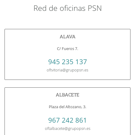
Red de oficinas PSN
ALAVA
C/ Fueros 7.
945 235 137
oftvitoria@grupopsn.es
ALBACETE
Plaza del Altozano, 3.
967 242 861
oftalbacete@grupopsn.es