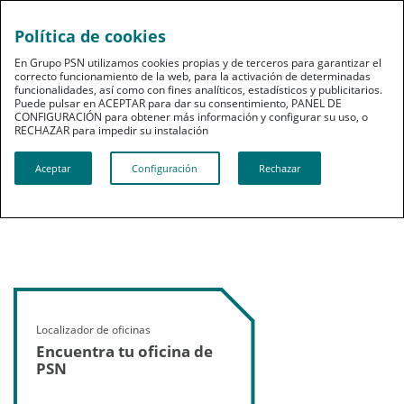
Política de cookies
En Grupo PSN utilizamos cookies propias y de terceros para garantizar el
correcto funcionamiento de la web, para la activación de determinadas
funcionalidades, así como con fines analíticos, estadísticos y publicitarios.
Puede pulsar en ACEPTAR para dar su consentimiento, PANEL DE
CONFIGURACIÓN para obtener más información y configurar su uso, o
Red de Oficinas
RECHAZAR para impedir su instalación​​​​​​​
Horario oficial: L-J. 9-14:30 y 16-18:30 y V. 8 a 15
Aceptar
Configuración
Rechazar
h. Horario de verano (1/7 al 31/08) de 8 a 15 h.
(*Consultar excepciones en cada oficina)
Localizador de oficinas
Encuentra tu oficina de
PSN