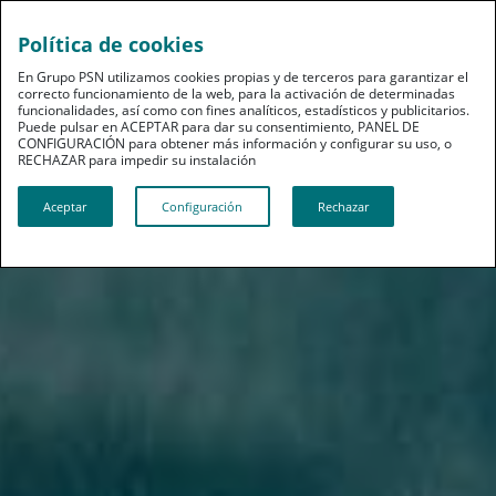
Política de cookies
En Grupo PSN utilizamos cookies propias y de terceros para garantizar el
correcto funcionamiento de la web, para la activación de determinadas
funcionalidades, así como con fines analíticos, estadísticos y publicitarios.
Puede pulsar en ACEPTAR para dar su consentimiento, PANEL DE
CONFIGURACIÓN para obtener más información y configurar su uso, o
RECHAZAR para impedir su instalación​​​​​​​
Aceptar
Configuración
Rechazar