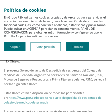
Política de cookies
En Grupo PSN utilizamos cookies propias y de terceros para garantizar el
correcto funcionamiento de la web, para la activación de determinadas
funcionalidades, así como con fines analíticos, estadísticos y publicitarios.
Puede pulsar en ACEPTAR para dar su consentimiento, PANEL DE
CONFIGURACIÓN para obtener más información y configurar su uso, o
RECHAZAR para impedir su instalación​​​​​​​
Sorteo ...
Aceptar
Configuración
Rechazar
Bases legales
1.- Objeto.
El presente Sorteo del acto de Despedida de residentes del Colegio de
Médicos de Granada, organizado por Previsión Sanitaria Nacional, PSN,
Mutua de Seguros y Reaseguros a Prima Fija (en adelante, PSN), se regirá
por las siguientes Bases.
Estas Bases están a disposición de todos los participantes
en:
https://www.psn.es/bases-sorteo-acto-despedida-de-residentes-del-
colegio-de-medicos-de-granada
El concurso se dará a conocer a través de los siguientes medios: