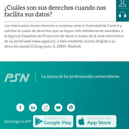
¿Cuáles son sus derechos cuando nos
facilita sus datos?
Los interesados tienen derecho a reclamar ante la Autoridad de Control y
solicitar la tutela de derechos que no hayan sido debidamente atendidos a
la Agencia Española de Protección de datos a través de la sede electrónica
de su portal web (www.agpd.es), o bien mediante escrito dirigido a su
dirección postal (C/Jorge Juan, 6, 28001-Madrid).
La mutua de los profesionales universitarios
Descarga la APP