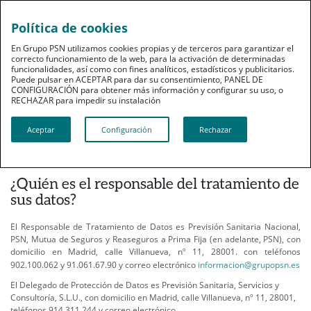
Política de cookies
En Grupo PSN utilizamos cookies propias y de terceros para garantizar el
correcto funcionamiento de la web, para la activación de determinadas
funcionalidades, así como con fines analíticos, estadísticos y publicitarios.
Puede pulsar en ACEPTAR para dar su consentimiento, PANEL DE
CONFIGURACIÓN para obtener más información y configurar su uso, o
RECHAZAR para impedir su instalación​​​​​​​
Política de privacidad para
participantes en congresos
Aceptar
Configuración
Rechazar
profesionales
¿Quién es el responsable del tratamiento de
sus datos?
El Responsable de Tratamiento de Datos es Previsión Sanitaria Nacional,
PSN, Mutua de Seguros y Reaseguros a Prima Fija (en adelante, PSN), con
domicilio en Madrid, calle Villanueva, nº 11, 28001. con teléfonos
902.100.062 y 91.061.67.90 y correo electrónico
informacion@grupopsn.es
El Delegado de Protección de Datos es Previsión Sanitaria, Servicios y
Consultoría, S.L.U., con domicilio en Madrid, calle Villanueva, nº 11, 28001,
teléfonos 914.311.244 y correo electrónico