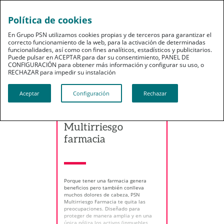
Política de cookies
En Grupo PSN utilizamos cookies propias y de terceros para garantizar el
correcto funcionamiento de la web, para la activación de determinadas
Estos son los productos
funcionalidades, así como con fines analíticos, estadísticos y publicitarios.
Puede pulsar en ACEPTAR para dar su consentimiento, PANEL DE
que te ofrecemos
CONFIGURACIÓN para obtener más información y configurar su uso, o
RECHAZAR para impedir su instalación​​​​​​​
adaptados a tus
necesidades
Aceptar
Configuración
Rechazar
MULTIRRIESGO
Multirriesgo
farmacia
Porque tener una farmacia genera
beneficios pero también conlleva
muchos dolores de cabeza, PSN
Multirriesgo Farmacia te quita las
preocupaciones. Diseñado para
proteger de manera amplia y en una
única póliza los activos (inmuebles,