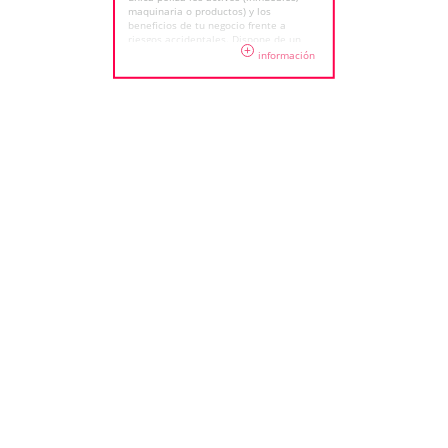
maquinaria o productos) y los
beneficios de tu negocio frente a
riesgos accidentales. Dispone de un
+
conjunto de coberturas que lo
información
convierte en uno de los seguros los
más amplios y completos del
mercado.