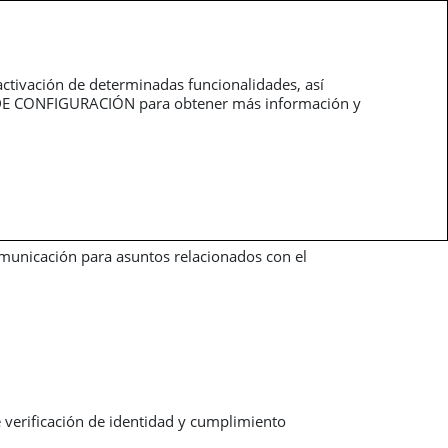
O
ÁREA PRIVADA
PT
¿NECESITAS AYUDA?
ponsabilidad Civil Profesional
Auto
Hogar
activación de determinadas funcionalidades, así
EL DE CONFIGURACIÓN para obtener más información y
unicación para asuntos relacionados con el
e verificación de identidad y cumplimiento