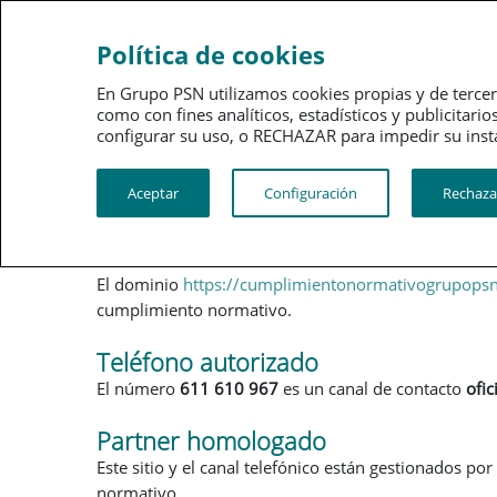
Política de cookies
En Grupo PSN utilizamos cookies propias y de tercer
como con fines analíticos, estadísticos y publici
configurar su uso, o RECHAZAR para impedir su instalació
Sitio oficial de cumplimien
Aceptar
Configuración
Rechaza
Dominio verificado
El dominio
https://cumplimientonormativogrupopsn
cumplimiento normativo.
Teléfono autorizado
El número
611 610 967
es un canal de contacto
ofic
Partner homologado
Este sitio y el canal telefónico están gestionados por
normativo.