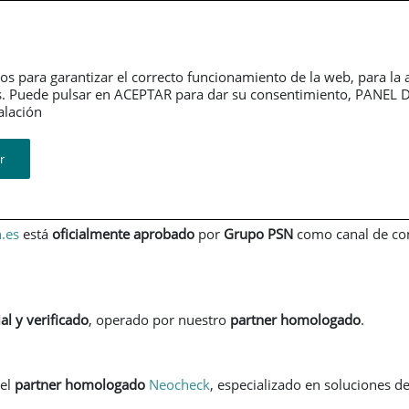
DESCARGAR APP
RED DE OFICINAS
CLUB PSN
CORPORATIV
Seguros Personales
Ahorro e inversión
Res
os para garantizar el correcto funcionamiento de la web, para la 
tarios. Puede pulsar en ACEPTAR para dar su consentimiento, PAN
n​​​​​​​
to normativo -
Grupo PSN
r
.es
está
oficialmente aprobado
por
Grupo PSN
como canal de com
ial y verificado
, operado por nuestro
partner homologado
.
 el
partner homologado
Neocheck
, especializado en soluciones d